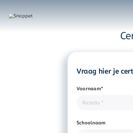
Ga
naar
inhoud
Ce
Vraag hier je cer
Voornaam*
Schoolnaam