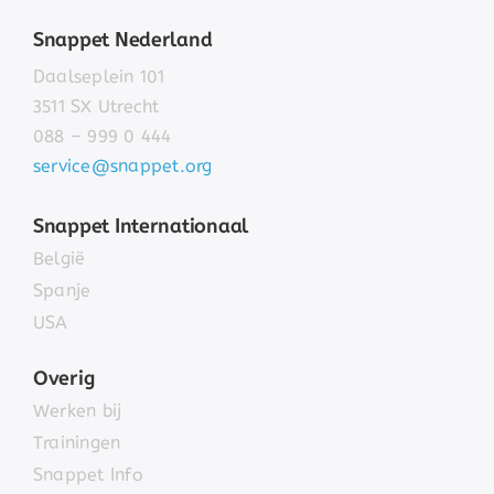
Snappet Nederland
Daalseplein 101
3511 SX Utrecht
088 – 999 0 444
service@snappet.org
Snappet Internationaal
België
Spanje
USA
Overig
Werken bij
Trainingen
Snappet Info