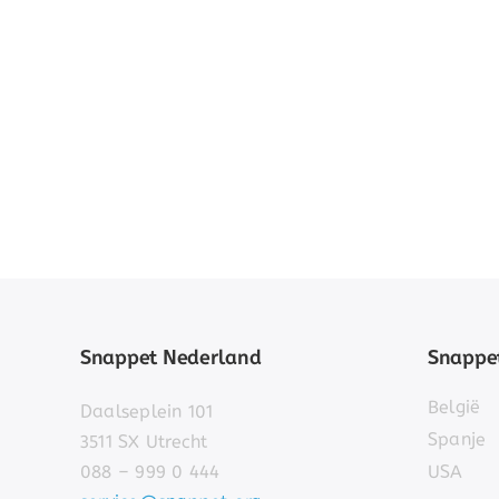
Snappet Nederland
Snappet
België
Daalseplein 101
Spanje
3511 SX Utrecht
088 – 999 0 444
USA