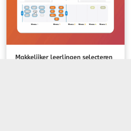
Makkelijker leerlingen selecteren
We hebben de manier waarop je
leerlingen selecteert makkelijker gemaakt.
Je kunt nu in één keer alle...
Tags:
bericht
,
nietadviseur