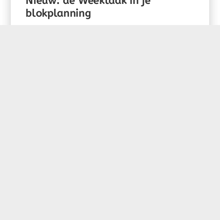
Nieuw: de Weektaak in je
blokplanning
In de blokplanning is nu een
weektaakkolom beschikbaar. Hier zet je
activiteiten klaar waar...
Tags:
bericht
,
nietadviseur