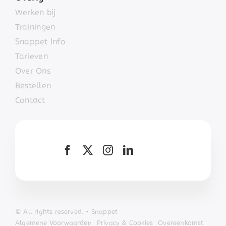
Werken bij
Trainingen
Snappet Info
Tarieven
Over Ons
Bestellen
Contact
© All
rights r
eserved. • Snappet
Algemene Voorwaarden
Privacy & Cookies
Overeenkomst