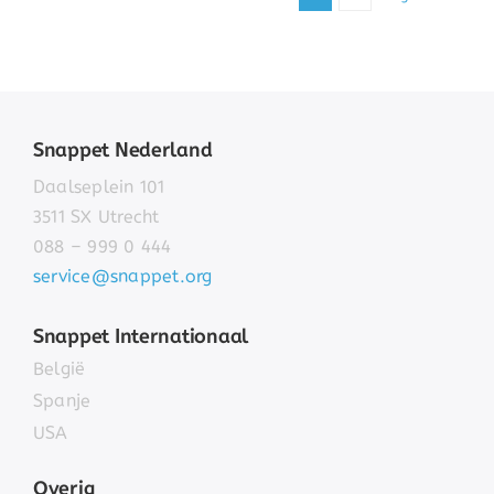
Snappet Nederland
Daalseplein 101
3511 SX Utrecht
088 – 999 0 444
service@snappet.org
Snappet Internationaal
België
Spanje
USA
Overig