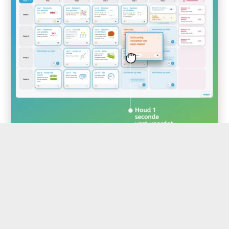
Digibord-update: houd vast om
te verslepen
Met deze kleine, maar waardevolle
verbetering kun je vanaf nu je activiteiten
op het...