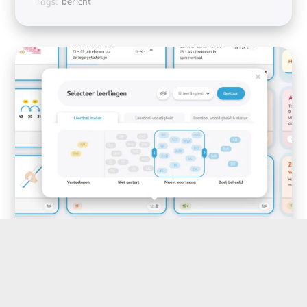
Tags:
bericht
Selecteer leerlingen zonder dat
activiteit zichtbaar is
Op veler verzoek kun je nu leerlingen