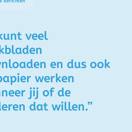
e berichten
kunt veel
kbladen
nloaden en dus ook
papier werken
eer jij of de
eren dat willen.”