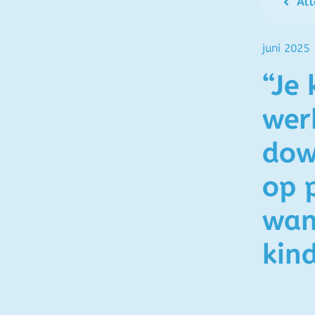
All
juni 2025
“Je 
wer
dow
op 
wann
kind