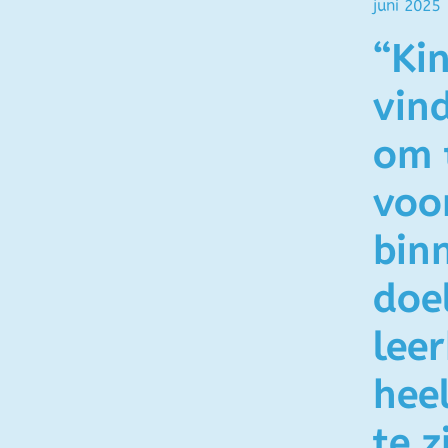
juni 2025
“Ki
vin
om 
voo
bin
doe
leer
hee
te z