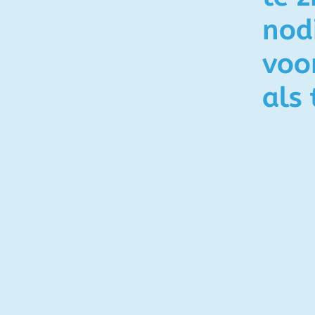
nod
voo
als 