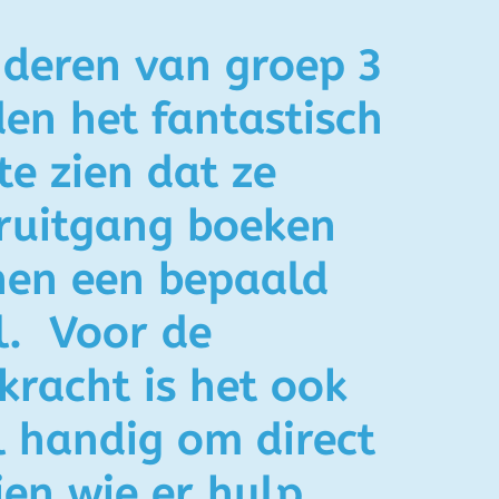
nderen van groep 3
den het fantastisch
te zien dat ze
ruitgang boeken
nen een bepaald
l. Voor de
kracht is het ook
l handig om direct
ien wie er hulp