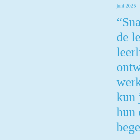
juni 2025
“Sna
de l
leerl
ontw
werk
kun 
hun 
bege