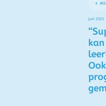
All
juni 2025
“Su
kan
lee
Ook
pro
gem