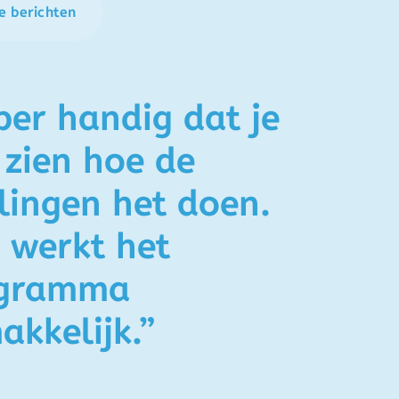
e berichten
per handig dat je
 zien hoe de
rlingen het doen.
 werkt het
gramma
akkelijk.”