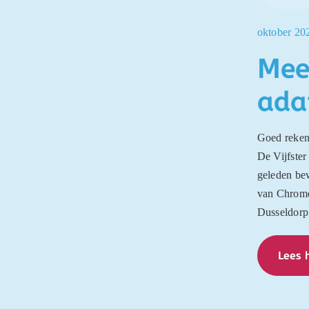
oktober 20
Mee
ada
Goed rekeno
De Vijfster
geleden be
van Chrom
Dusseldorp
Lees h