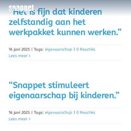
Ga
“Het is fijn dat kinderen
naar
zelfstandig aan het
inhoud
werkpakket kunnen werken.”
16 juni 2025
|
Tags:
eigenaarschap
|
0 Reacties
Lees meer
“Snappet stimuleert
eigenaarschap bij kinderen.”
16 juni 2025
|
Tags:
eigenaarschap
|
0 Reacties
Lees meer