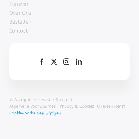
Tarieven
Over Ons
Bestellen
Contact
© All
rights r
eserved. • Snappet
Algemene Voorwaarden
Privacy & Cookies
Overeenkomst
Cookievoorkeuren wijzigen