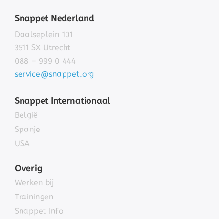
Snappet Nederland
Daalseplein 101
3511 SX Utrecht
088 – 999 0 444
service@snappet.org
Snappet Internationaal
België
Spanje
USA
Overig
Werken bij
Trainingen
Snappet Info