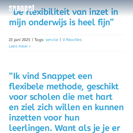
Ga
“De flexibiliteit van inzet in
naar
mijn onderwijs is heel fijn”
inhoud
23 juni 2025
|
Tags:
service
|
0 Reacties
Lees meer
“Ik vind Snappet een
flexibele methode, geschikt
voor scholen die met hart
en ziel zich willen en kunnen
inzetten voor hun
leerlingen. Want als je je er