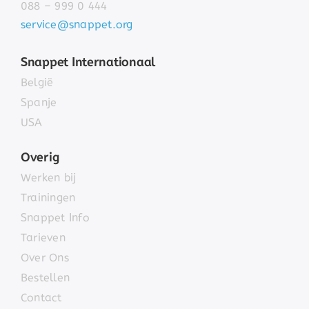
088 – 999 0 444
service@snappet.org
Snappet Internationaal
België
Spanje
USA
Overig
Werken bij
Trainingen
Snappet Info
Tarieven
Over Ons
Bestellen
Contact